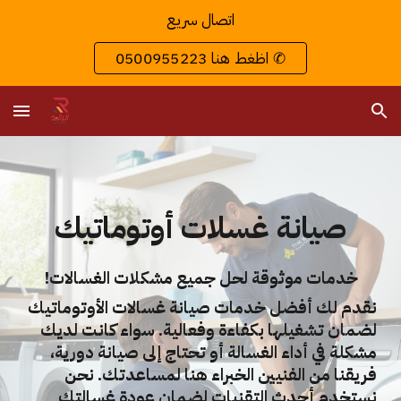
اتصال سريع
Skip to main content
Skip to navigation
اظغط هنا 0500955223 ✆
صيانة غسلات أوتوماتيك
خدمات موثوقة لحل جميع مشكلات الغسالات!
نقدم لك أفضل خدمات صيانة غسالات الأوتوماتيك
لضمان تشغيلها بكفاءة وفعالية. سواء كانت لديك
مشكلة في أداء الغسالة أو تحتاج إلى صيانة دورية،
فريقنا من الفنيين الخبراء هنا لمساعدتك. نحن
نستخدم أحدث التقنيات لضمان عودة غسالتك