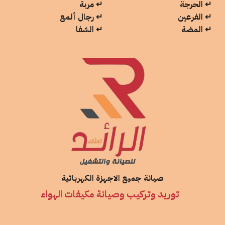
↵
الحرجة
↵
مربة
↵
الفرعين
↵
رجال ألمع
↵
المضة
↵
الشفا
صيانة جميع الاجهزة الكهربائية
توريد وتركيب وصيانة مكيفات الهواء