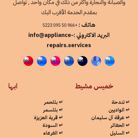
والصيانة والنجارة واكثر من ذلك في مكان واحد , تواصل
بمقدم الخدمة الأقرب اليك
هاتف :
+966 50 095 5223
البريد الاكتروني :info@appliance-
repairs.services
خميس مشيط
ابها
↵
تندحة
↵
بللحمر
↵
الواديين
↵
بللسمر
↵
عرقة آل سليمان
↵
قرية العزيزة
↵
الحفائر
↵
السودة
↵
السليل
↵
الفرعاء