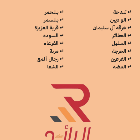
↵
تندحة
↵
بللحمر
↵
الواديين
↵
بللسمر
↵
عرقة آل سليمان
↵
قرية العزيزة
↵
الحفائر
↵
السودة
↵
السليل
↵
الفرعاء
↵
الحرجة
↵
مربة
↵
الفرعين
↵
رجال ألمع
↵
المضة
↵
الشفا